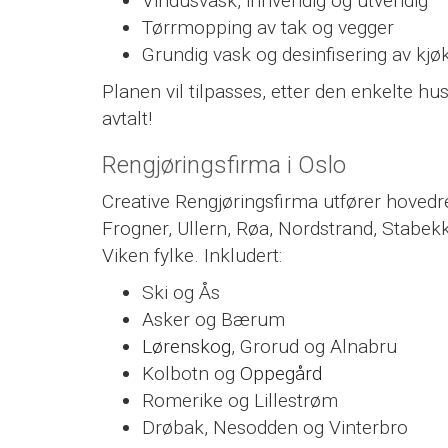
Vindusvask, innvendig og utvendig
Tørrmopping av tak og vegger
Grundig vask og desinfisering av kj
Planen vil tilpasses, etter den enkelte hu
avtalt!
Rengjøringsfirma i Oslo
Creative Rengjøringsfirma utfører hovedr
Frogner, Ullern, Røa, Nordstrand, Stabekk
Viken fylke. Inkludert:
Ski og Ås
Asker og Bærum
Lørenskog
, Grorud og Alnabru
Kolbotn og
Oppegård
Romerike og Lillestrøm
Drøbak, Nesodden og Vinterbro