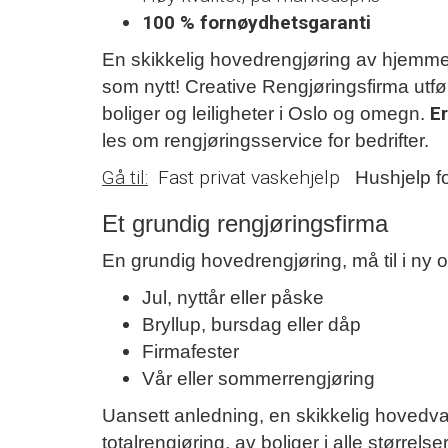
100 % fornøydhetsgaranti
En skikkelig hovedrengjøring av hjemmet,
som nytt! Creative Rengjøringsfirma utfø
Er
boliger og leiligheter i Oslo og omegn.
les om rengjøringsservice for bedrifter.
Gå til:
Fast privat vaskehjelp
Hushjelp fo
Et grundig rengjøringsfirma
En grundig hovedrengjøring, må til i ny 
Jul, nyttår eller påske
Bryllup, bursdag eller dåp
Firmafester
Vår eller sommerrengjøring
Uansett anledning, en skikkelig hovedvask
totalrengjøring, av boliger i alle størrel