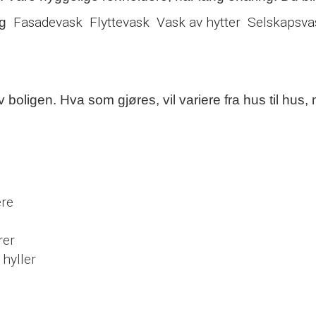
Fasadevask
Flyttevask
Vask av hytter
Selskapsva
ing
oligen. Hva som gjøres, vil variere fra hus til hus,
ere
rer
 hyller