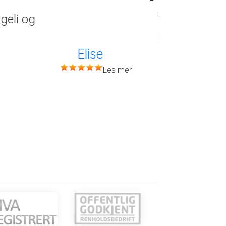
 Var hyggelige og
Vi
Cr
Elise Grefsli
hy
Pr
sk
Ka
Les mer