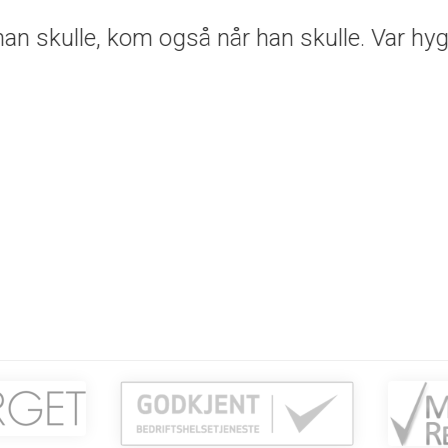
 kom når de skulle, de gjorde det de skulle.
.