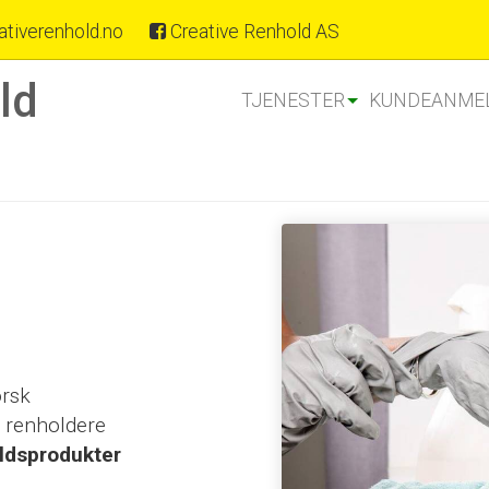
tiverenhold.no
Creative Renhold AS
ld
TJENESTER
KUNDEANME
orsk
e renholdere
ldsprodukter