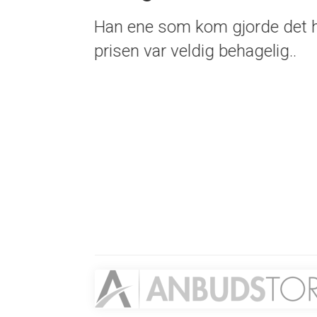
Veldig fornøyd. Dem
prisen var behagelig
Elise
Les mer