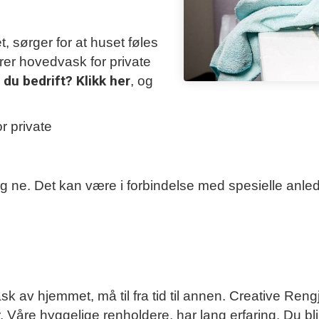
 sørger for at huset føles
rer hovedvask for private
 du bedrift?
Klikk her
, og
r private
og ne. Det kan være i forbindelse med spesielle anle
 av hjemmet, må til fra tid til annen. Creative Rengjø
ser. Våre hyggelige renholdere, har lang erfaring. Du bl