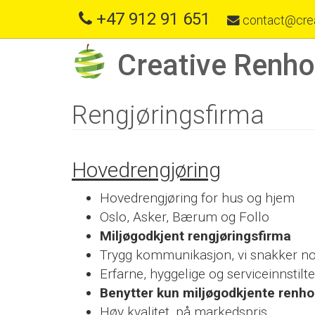
+47 912 91 651
contact@crea
Creative Renho
Rengjøringsfirma
Hovedrengjøring
Hovedrengjøring for hus og hjem
Oslo, Asker, Bærum og Follo
Miljøgodkjent rengjøringsfirma
Trygg kommunikasjon, vi snakker n
Erfarne, hyggelige og serviceinnstilt
Benytter kun miljøgodkjente renho
Høy kvalitet, på markedspris