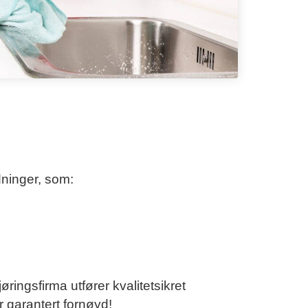
dninger, som:
ringsfirma utfører kvalitetsikret
ir garantert fornøyd!